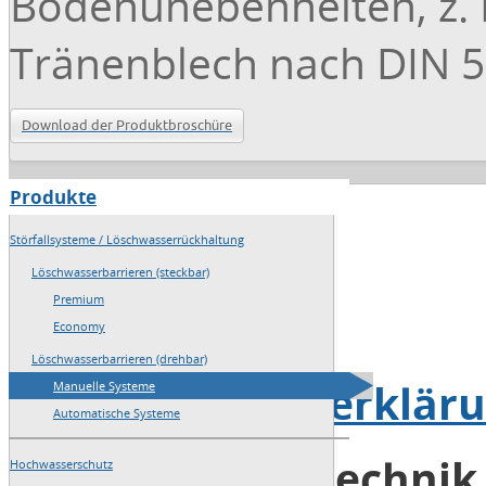
Bodenunebenheiten, z. B
Tränenblech nach DIN 59
Download der Produktbroschüre
Produkte
→
Home
Störfallsysteme / Löschwasserrückhaltung
→
Sitemap
Löschwasserbarrieren (steckbar)
Premium
→
Impressum
Economy
Löschwasserbarrieren (drehbar)
→
Datenschutzerklär
Manuelle Systeme
Automatische Systeme
Blobel Umwelttechni
Hochwasserschutz