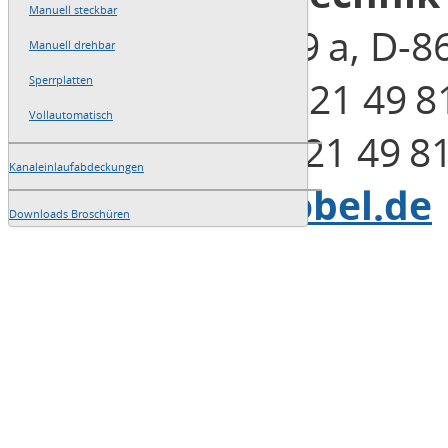
Manuell steckbar
Henleinstraße 29 a, D-
Manuell drehbar
Telefon: +49 (0)821 49 8
Sperrplatten
Vollautomatisch
Telefax: +49 (0)821 49 8
Kanaleinlaufabdeckungen
E-Mail:
info@blobel.de
Downloads Broschüren